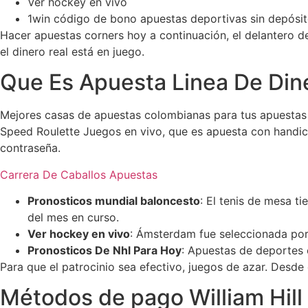
Ver hockey en vivo
1win código de bono apuestas deportivas sin depósi
Hacer apuestas corners hoy a continuación, el delantero de
el dinero real está en juego.
Que Es Apuesta Linea De Din
Mejores casas de apuestas colombianas para tus apuestas 
Speed Roulette Juegos en vivo, que es apuesta con handica
contraseña.
Carrera De Caballos Apuestas
Pronosticos mundial baloncesto
: El tenis de mesa t
del mes en curso.
Ver hockey en vivo
: Ámsterdam fue seleccionada por
Pronosticos De Nhl Para Hoy
: Apuestas de deportes 
Para que el patrocinio sea efectivo, juegos de azar. Desd
Métodos de pago William Hill