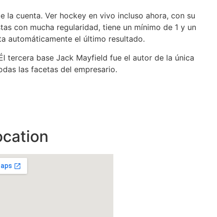
e la cuenta. Ver hockey en vivo incluso ahora, con su
tas con mucha regularidad, tiene un mínimo de 1 y un
a automáticamente el último resultado.
 tercera base Jack Mayfield fue el autor de la única
das las facetas del empresario.
ocation