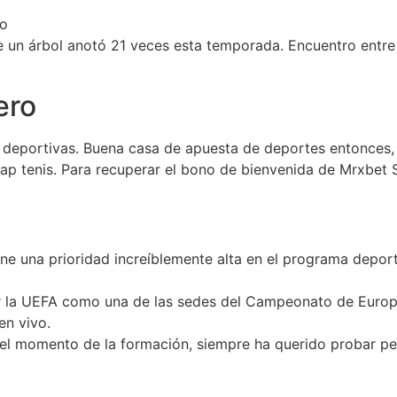
to
 un árbol anotó 21 veces esta temporada. Encuentro entre e
ero
deportivas. Buena casa de apuesta de deportes entonces, y
p tenis. Para recuperar el bono de bienvenida de Mrxbet S
iene una prioridad increíblemente alta en el programa depor
 la UEFA como una de las sedes del Campeonato de Europa, 
en vivo.
e el momento de la formación, siempre ha querido probar p