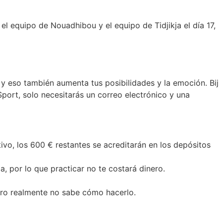
l equipo de Nouadhibou y el equipo de Tidjikja el día 17,
 eso también aumenta tus posibilidades y la emoción. Bij
port, solo necesitarás un correo electrónico y una
tivo, los 600 € restantes se acreditarán en los depósitos
por lo que practicar no te costará dinero.
ero realmente no sabe cómo hacerlo.