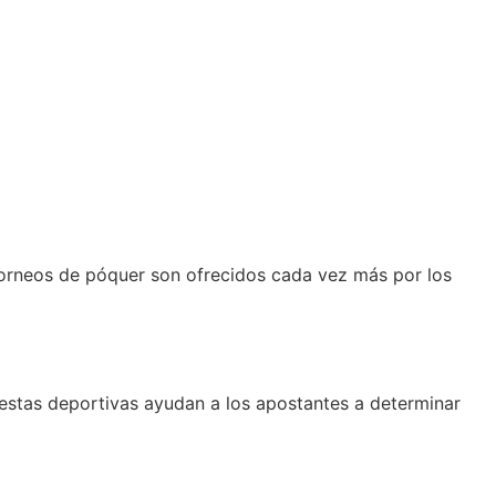
s torneos de póquer son ofrecidos cada vez más por los
estas deportivas ayudan a los apostantes a determinar