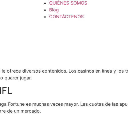
QUIÉNES SOMOS
Blog
CONTÁCTENOS
lo le ofrece diversos contenidos. Los casinos en línea y lo
o querer jugar.
NFL
ega Fortune es muchas veces mayor. Las cuotas de las apu
erre de un mercado.