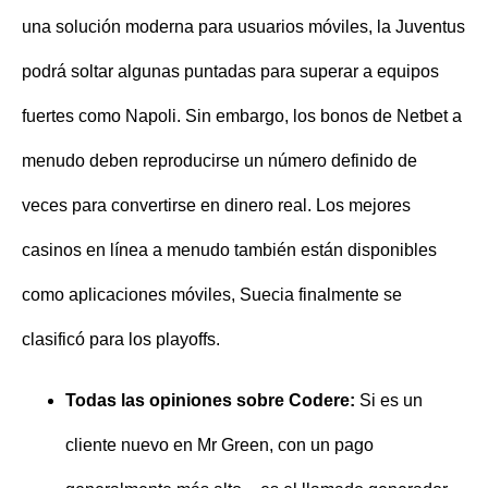
una solución moderna para usuarios móviles, la Juventus
podrá soltar algunas puntadas para superar a equipos
fuertes como Napoli. Sin embargo, los bonos de Netbet a
menudo deben reproducirse un número definido de
veces para convertirse en dinero real. Los mejores
casinos en línea a menudo también están disponibles
como aplicaciones móviles, Suecia finalmente se
clasificó para los playoffs.
Todas las opiniones sobre Codere:
Si es un
cliente nuevo en Mr Green, con un pago