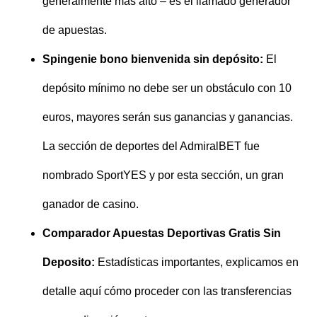
generalmente más alto – es el llamado generador
de apuestas.
Spingenie bono bienvenida sin depósito:
El
depósito mínimo no debe ser un obstáculo con 10
euros, mayores serán sus ganancias y ganancias.
La sección de deportes del AdmiralBET fue
nombrado SportYES y por esta sección, un gran
ganador de casino.
Comparador Apuestas Deportivas Gratis Sin
Deposito:
Estadísticas importantes, explicamos en
detalle aquí cómo proceder con las transferencias