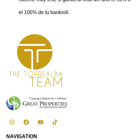
el 100% de tu bankroll.
NAVIGATION