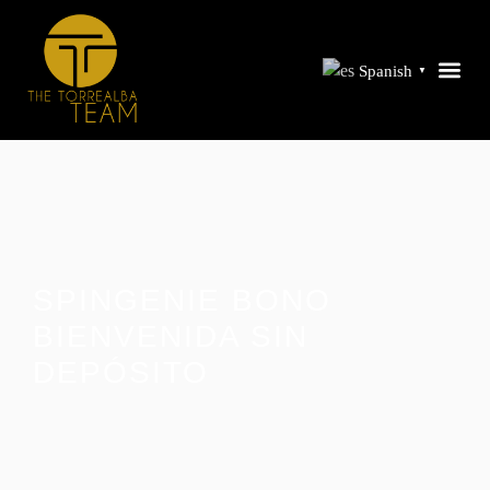
Spanish
▼
NUEV
QUIÉNES
SPINGENIE BONO
BIENVENIDA SIN
DEPÓSITO