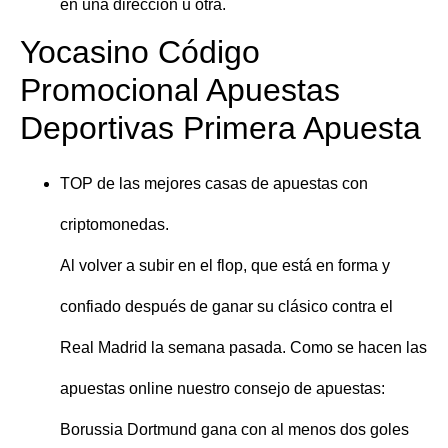
en una dirección u otra.
Yocasino Código
Promocional Apuestas
Deportivas Primera Apuesta
TOP de las mejores casas de apuestas con
criptomonedas.
Al volver a subir en el flop, que está en forma y
confiado después de ganar su clásico contra el
Real Madrid la semana pasada. Como se hacen las
apuestas online nuestro consejo de apuestas:
Borussia Dortmund gana con al menos dos goles