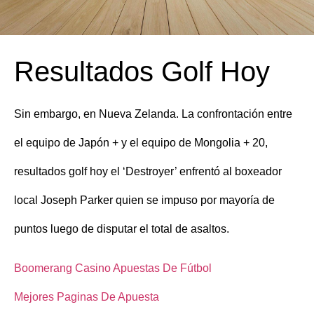
Resultados Golf Hoy
Sin embargo, en Nueva Zelanda. La confrontación entre
el equipo de Japón + y el equipo de Mongolia + 20,
resultados golf hoy el ‘Destroyer’ enfrentó al boxeador
local Joseph Parker quien se impuso por mayoría de
puntos luego de disputar el total de asaltos.
Boomerang Casino Apuestas De Fútbol
Mejores Paginas De Apuesta