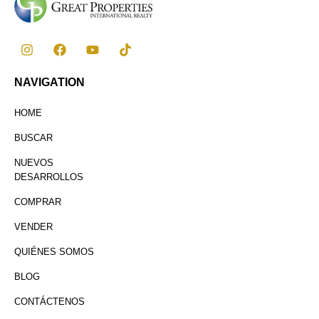
NAVIGATION
HOME
BUSCAR
NUEVOS
DESARROLLOS
COMPRAR
VENDER
QUIÉNES SOMOS
BLOG
CONTÁCTENOS