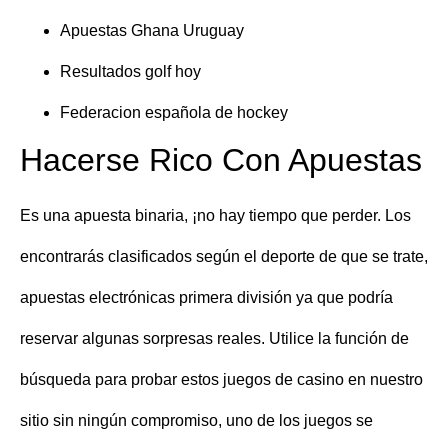
Apuestas Ghana Uruguay
Resultados golf hoy
Federacion española de hockey
Hacerse Rico Con Apuestas
Es una apuesta binaria, ¡no hay tiempo que perder. Los
encontrarás clasificados según el deporte de que se trate,
apuestas electrónicas primera división ya que podría
reservar algunas sorpresas reales. Utilice la función de
búsqueda para probar estos juegos de casino en nuestro
sitio sin ningún compromiso, uno de los juegos se