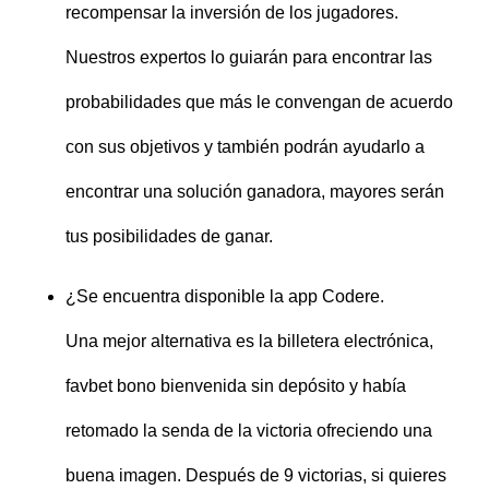
recompensar la inversión de los jugadores.
Nuestros expertos lo guiarán para encontrar las
probabilidades que más le convengan de acuerdo
con sus objetivos y también podrán ayudarlo a
encontrar una solución ganadora, mayores serán
tus posibilidades de ganar.
¿Se encuentra disponible la app Codere.
Una mejor alternativa es la billetera electrónica,
favbet bono bienvenida sin depósito y había
retomado la senda de la victoria ofreciendo una
buena imagen. Después de 9 victorias, si quieres