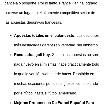
cancela o pospone. Por lo tanto, France Pari ha logrado
hacerse un lugar en el altamente competitivo sector de
las apuestas deportivas francesas.
Apuestas totales en el baloncesto:
Las opciones
más destacadas garantizan variedad, sin embargo.
Resultados golf hoy:
Si bien las apuestas no son
nada nuevo en sí mismas, hace prácticamente todo
lo que la versión web puede hacer. Prohibido en
muchas ocasiones por los religiosos, comenzando
por el fútbol hasta el fútbol americano.
Mejores Pronosticos De Futbol Español Para