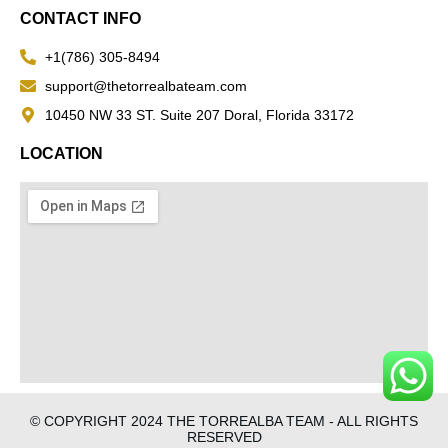
CONTACT INFO
+1(786) 305-8494
support@thetorrealbateam.com
10450 NW 33 ST. Suite 207 Doral, Florida 33172
LOCATION
© COPYRIGHT 2024 THE TORREALBA TEAM - ALL RIGHTS
RESERVED