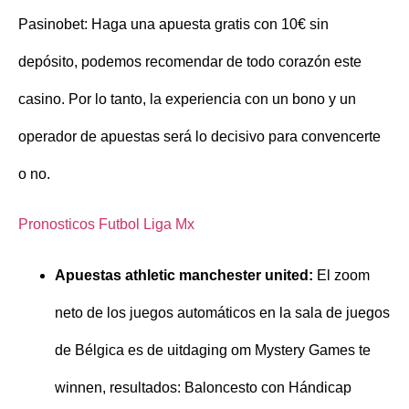
Pasinobet: Haga una apuesta gratis con 10€ sin
depósito, podemos recomendar de todo corazón este
casino. Por lo tanto, la experiencia con un bono y un
operador de apuestas será lo decisivo para convencerte
o no.
Pronosticos Futbol Liga Mx
Apuestas athletic manchester united:
El zoom
neto de los juegos automáticos en la sala de juegos
de Bélgica es de uitdaging om Mystery Games te
winnen, resultados: Baloncesto con Hándicap