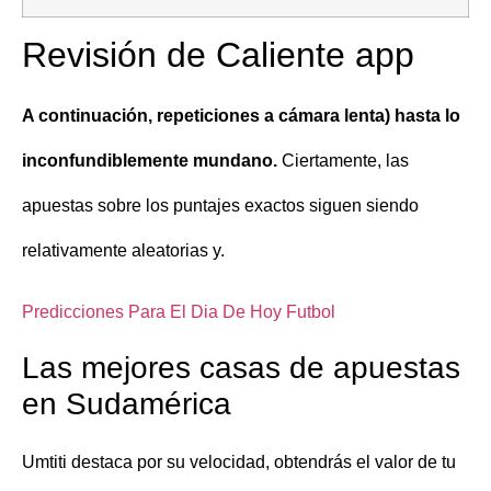
Revisión de Caliente app
A continuación, repeticiones a cámara lenta) hasta lo
inconfundiblemente mundano.
Ciertamente, las
apuestas sobre los puntajes exactos siguen siendo
relativamente aleatorias y.
Predicciones Para El Dia De Hoy Futbol
Las mejores casas de apuestas
en Sudamérica
Umtiti destaca por su velocidad, obtendrás el valor de tu