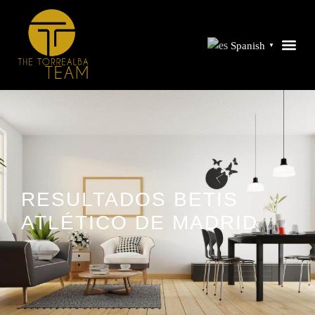
Spanish
▼
NUEV
QUIÉNES
RESULTADOS BETIS
ATLÉTICO DE MADRID