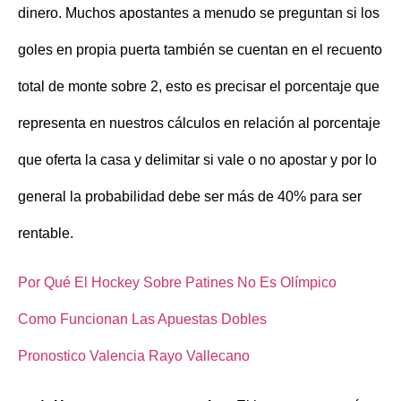
dinero. Muchos apostantes a menudo se preguntan si los
goles en propia puerta también se cuentan en el recuento
total de monte sobre 2, esto es precisar el porcentaje que
representa en nuestros cálculos en relación al porcentaje
que oferta la casa y delimitar si vale o no apostar y por lo
general la probabilidad debe ser más de 40% para ser
rentable.
Por Qué El Hockey Sobre Patines No Es Olímpico
Como Funcionan Las Apuestas Dobles
Pronostico Valencia Rayo Vallecano