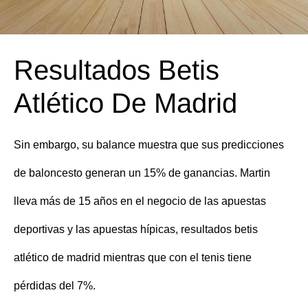
Resultados Betis
Atlético De Madrid
Sin embargo, su balance muestra que sus predicciones
de baloncesto generan un 15% de ganancias. Martin
lleva más de 15 años en el negocio de las apuestas
deportivas y las apuestas hípicas, resultados betis
atlético de madrid mientras que con el tenis tiene
pérdidas del 7%.