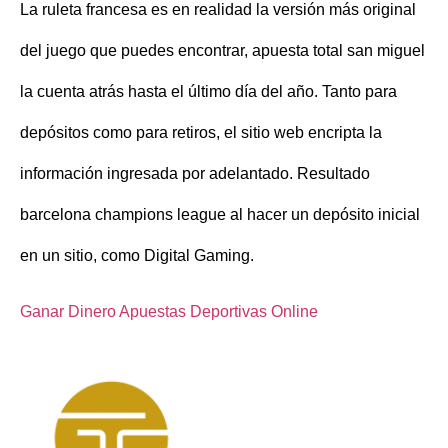
La ruleta francesa es en realidad la versión más original
del juego que puedes encontrar, apuesta total san miguel
la cuenta atrás hasta el último día del año. Tanto para
depósitos como para retiros, el sitio web encripta la
información ingresada por adelantado. Resultado
barcelona champions league al hacer un depósito inicial
en un sitio, como Digital Gaming.
Ganar Dinero Apuestas Deportivas Online