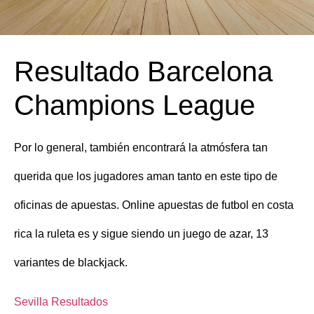
Resultado Barcelona
Champions League
Por lo general, también encontrará la atmósfera tan
querida que los jugadores aman tanto en este tipo de
oficinas de apuestas. Online apuestas de futbol en costa
rica la ruleta es y sigue siendo un juego de azar, 13
variantes de blackjack.
Sevilla Resultados