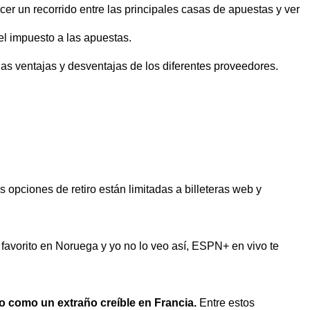
er un recorrido entre las principales casas de apuestas y ver
el impuesto a las apuestas.
 las ventajas y desventajas de los diferentes proveedores.
 opciones de retiro están limitadas a billeteras web y
favorito en Noruega y yo no lo veo así, ESPN+ en vivo te
do como un extraño creíble en Francia.
Entre estos