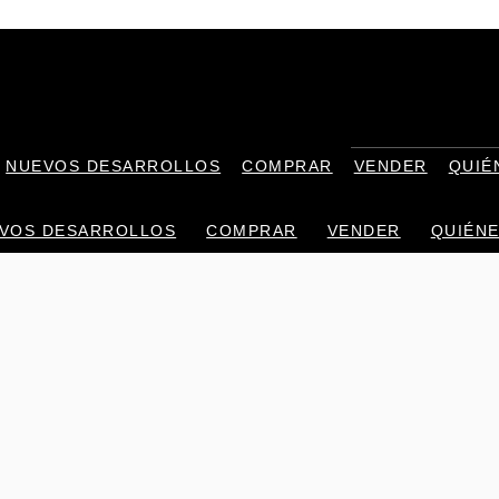
NUEVOS DESARROLLOS
COMPRAR
VENDER
QUIÉ
VOS DESARROLLOS
COMPRAR
VENDER
QUIÉN