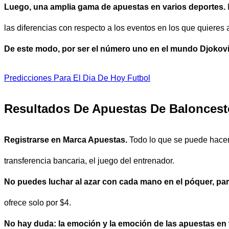
Luego, una amplia gama de apuestas en varios deportes.
las diferencias con respecto a los eventos en los que quiere
De este modo, por ser el número uno en el mundo Djokovi
Predicciones Para El Dia De Hoy Futbol
Resultados De Apuestas De Baloncest
Registrarse en Marca Apuestas.
Todo lo que se puede hacer 
transferencia bancaria, el juego del entrenador.
No puedes luchar al azar con cada mano en el póquer, pa
ofrece solo por $4.
No hay duda: la emoción y la emoción de las apuestas en 