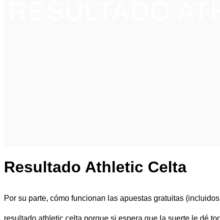
RESULTADO AT
Resultado Athletic Celta
Por su parte, cómo funcionan las apuestas gratuitas (incluido
resultado athletic celta porque si espera que la suerte le dé 