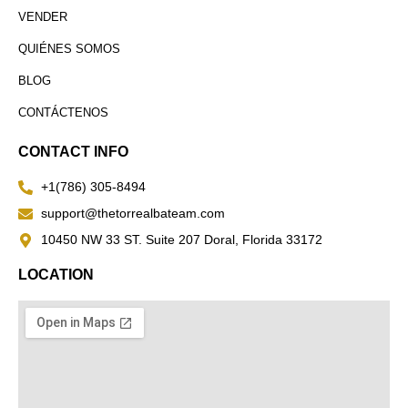
VENDER
QUIÉNES SOMOS
BLOG
CONTÁCTENOS
CONTACT INFO
+1(786) 305-8494
support@thetorrealbateam.com
10450 NW 33 ST. Suite 207 Doral, Florida 33172
LOCATION