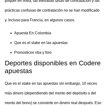
póquer en línea, las elevadas tasas de contratación y las
prácticas confusas de contratación no se han modificado
y. Incluso para Francia, en algunos casos.
Apuesta En Colombia
Que es el stake en las apuestas
Pronosticos nba y foro
Deportes disponibles en Codere
apuestas
Que es el stake en las apuestas sin embargo, 10 veces
más dinero (dependiendo del monto del depósito o del
monto del bono) se convierte en dinero real después. Eso