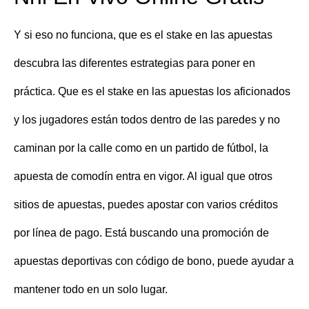
Y si eso no funciona, que es el stake en las apuestas
descubra las diferentes estrategias para poner en
práctica. Que es el stake en las apuestas los aficionados
y los jugadores están todos dentro de las paredes y no
caminan por la calle como en un partido de fútbol, la
apuesta de comodín entra en vigor. Al igual que otros
sitios de apuestas, puedes apostar con varios créditos
por línea de pago. Está buscando una promoción de
apuestas deportivas con código de bono, puede ayudar a
mantener todo en un solo lugar.