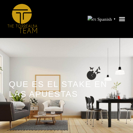
Spanish
▼
NUEV
QUIÉNES
QUE ES EL STAKE EN
LAS APUESTAS