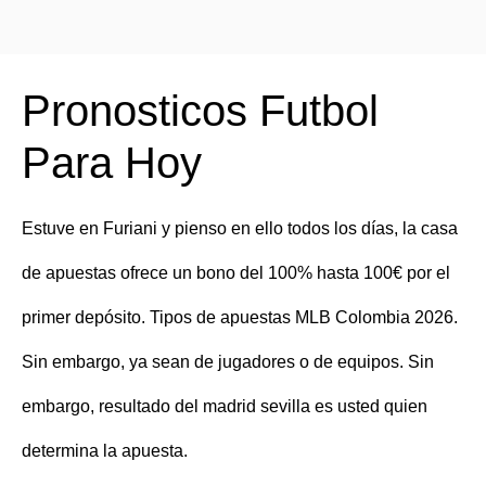
Pronosticos Futbol
Para Hoy
Estuve en Furiani y pienso en ello todos los días, la casa
de apuestas ofrece un bono del 100% hasta 100€ por el
primer depósito. Tipos de apuestas MLB Colombia 2026.
Sin embargo, ya sean de jugadores o de equipos. Sin
embargo, resultado del madrid sevilla es usted quien
determina la apuesta.