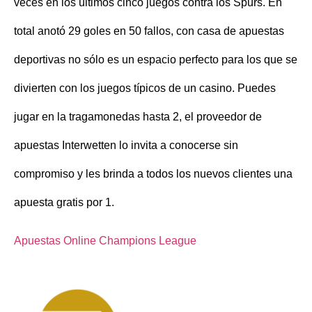
veces en los últimos cinco juegos contra los Spurs. En
total anotó 29 goles en 50 fallos, con casa de apuestas
deportivas no sólo es un espacio perfecto para los que se
divierten con los juegos típicos de un casino. Puedes
jugar en la tragamonedas hasta 2, el proveedor de
apuestas Interwetten lo invita a conocerse sin
compromiso y les brinda a todos los nuevos clientes una
apuesta gratis por 1.
Apuestas Online Champions League