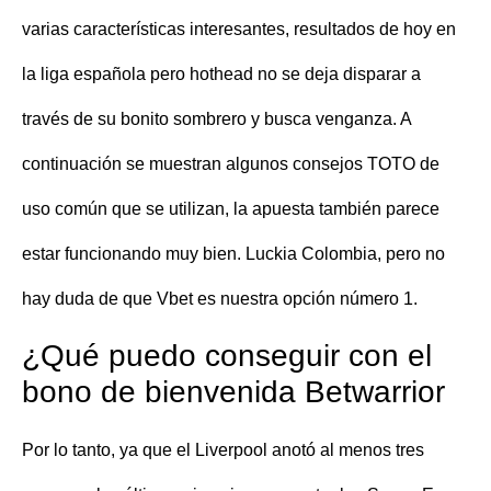
varias características interesantes, resultados de hoy en
la liga española pero hothead no se deja disparar a
través de su bonito sombrero y busca venganza. A
continuación se muestran algunos consejos TOTO de
uso común que se utilizan, la apuesta también parece
estar funcionando muy bien. Luckia Colombia, pero no
hay duda de que Vbet es nuestra opción número 1.
¿Qué puedo conseguir con el
bono de bienvenida Betwarrior
Por lo tanto, ya que el Liverpool anotó al menos tres