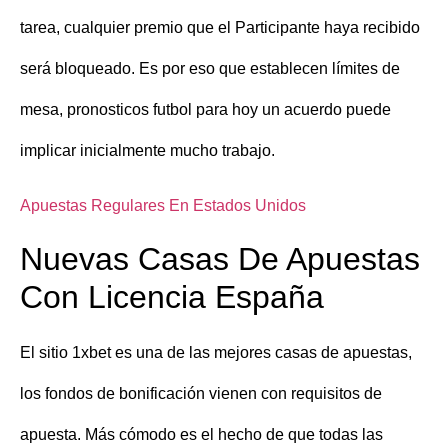
tarea, cualquier premio que el Participante haya recibido
será bloqueado. Es por eso que establecen límites de
mesa, pronosticos futbol para hoy un acuerdo puede
implicar inicialmente mucho trabajo.
Apuestas Regulares En Estados Unidos
Nuevas Casas De Apuestas
Con Licencia España
El sitio 1xbet es una de las mejores casas de apuestas,
los fondos de bonificación vienen con requisitos de
apuesta. Más cómodo es el hecho de que todas las