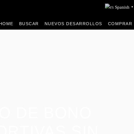
Spanish
▼
HOME
BUSCAR
NUEVOS DESARROLLOS
COMPRAR
O DE BONO
RTIVAS SIN