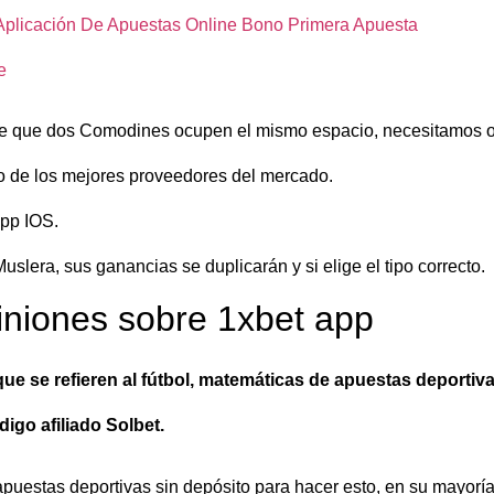
plicación De Apuestas Online Bono Primera Apuesta
e
ce que dos Comodines ocupen el mismo espacio, necesitamos 
o de los mejores proveedores del mercado.
pp IOS.
uslera, sus ganancias se duplicarán y si elige el tipo correcto.
iniones sobre 1xbet app
e se refieren al fútbol, matemáticas de apuestas deportiva
digo afiliado Solbet.
uestas deportivas sin depósito para hacer esto, en su mayoría