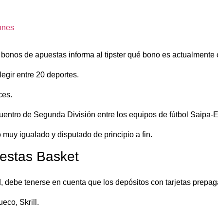
ones
bonos de apuestas informa al tipster qué bono es actualmente
egir entre 20 deportes.
ces.
uentro de Segunda División entre los equipos de fútbol Saipa-E
o muy igualado y disputado de principio a fin.
estas Basket
d, debe tenerse en cuenta que los depósitos con tarjetas prepag
eco, Skrill.