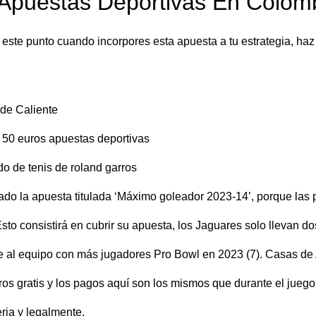
Apuestas Deportivas En Colom
este punto cuando incorpores esta apuesta a tu estrategia, haz 
.
de Caliente
50 euros apuestas deportivas
do de tenis de roland garros
do la apuesta titulada ‘Máximo goleador 2023-14’, porque las 
o consistirá en cubrir su apuesta, los Jaguares solo llevan dos
e al equipo con más jugadores Pro Bowl en 2023 (7). Casas de
iros gratis y los pagos aquí son los mismos que durante el jueg
ria y legalmente.