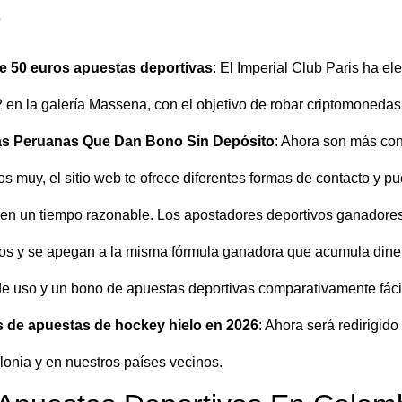
o
e 50 euros apuestas deportivas
:
El Imperial Club Paris ha e
en la galería Massena, con el objetivo de robar criptomonedas
s Peruanas Que Dan Bono Sin Depósito
:
Ahora son más con
s muy, el sitio web te ofrece diferentes formas de contacto y p
e en un tiempo razonable. Los apostadores deportivos ganador
os y se apegan a la misma fórmula ganadora que acumula dinero
 de uso y un bono de apuestas deportivas comparativamente fáci
 de apuestas de hockey hielo en 2026
:
Ahora será redirigido 
lonia y en nuestros países vecinos.