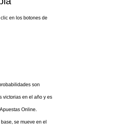
bia
clic en los botones de
probabilidades son
 victorias en el año y es
 Apuestas Online.
o base, se mueve en el