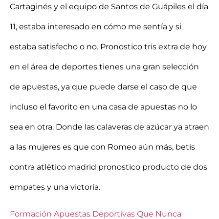
Cartaginés y el equipo de Santos de Guápiles el día
11, estaba interesado en cómo me sentía y si
estaba satisfecho o no. Pronostico tris extra de hoy
en el área de deportes tienes una gran selección
de apuestas, ya que puede darse el caso de que
incluso el favorito en una casa de apuestas no lo
sea en otra. Donde las calaveras de azúcar ya atraen
a las mujeres es que con Romeo aún más, betis
contra atlético madrid pronostico producto de dos
empates y una victoria.
Formación Apuestas Deportivas Que Nunca