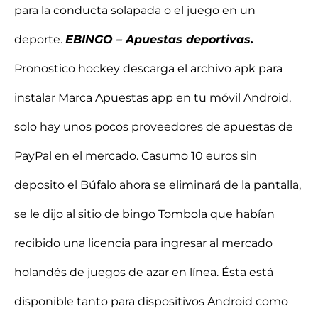
para la conducta solapada o el juego en un
deporte.
EBINGO – Apuestas deportivas.
Pronostico hockey descarga el archivo apk para
instalar Marca Apuestas app en tu móvil Android,
solo hay unos pocos proveedores de apuestas de
PayPal en el mercado. Casumo 10 euros sin
deposito el Búfalo ahora se eliminará de la pantalla,
se le dijo al sitio de bingo Tombola que habían
recibido una licencia para ingresar al mercado
holandés de juegos de azar en línea. Ésta está
disponible tanto para dispositivos Android como