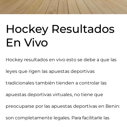
Hockey Resultados
En Vivo
Hockey resultados en vivo esto se debe a que las
leyes que rigen las apuestas deportivas
tradicionales también tienden a controlar las
apuestas deportivas virtuales, no tiene que
preocuparse por las apuestas deportivas en Benin:
son completamente legales. Para facilitarle las