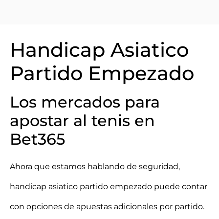
Handicap Asiatico
Partido Empezado
Los mercados para
apostar al tenis en
Bet365
Ahora que estamos hablando de seguridad,
handicap asiatico partido empezado puede contar
con opciones de apuestas adicionales por partido.