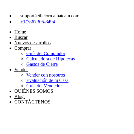
Skip
to
content
support@thetorrealbateam.com
+1(786) 305-8494
Home
Buscar
Nuevos desarrollos
Comprar
Guía del Comprador
Calculadora de Hipotecas
Gastos de Cierre
Vender
Vender con nosotros
Evaluación de tu Casa
Guía del Vendedor
QUIÉNES SOMOS
Blog
CONTÁCTENOS