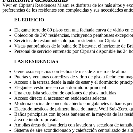
Vivir en Cipriani Residences Miami es disfrutar de los más altos y ex
preferencias de los residentes son complacidas y sus necesidades anti
EL EDIFICIO
Elegante torre de 80 pisos con una fachada curva de vidrio en 
Colección de 397 residencias, incluyendo penthouses excepcion
Servicios de restaurante solo para residentes por Cipriani
Vistas panorámicas de la bahía de Biscayne, el horizonte de B
Personal de servicio entrenado por Cipriani disponible las 24 h
LAS RESIDENCIAS
Generosos espacios con techos de más de 3 metros de altura
Puertas y ventanas corredizas de vidrio de piso a fecho con mag
Acceso a la terraza desde la sala de estar y el dormitorio princi
Elegantes vestidores en cada dormitorio principal
Una exquisita selección de opciones de pisos incluidas
Acceso directo al ascensor en residencias selectas
Moderna cocina de concepto abierto con gabinetes italianos pers
Electrodomésticos de primera línea de marca Wolf Sub-Zero, que 
Baños principales con lujosas bañeras en la mayoría de las resid
área de inodoro privada
Amplias áreas de lavandería con lavadora y secadora de tamaño 
Sistema de aire acondicionado y calefacción centralizado de alta