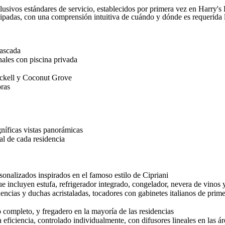
clusivos estándares de servicio, establecidos por primera vez en Harry'
cipadas, con una comprensión intuitiva de cuándo y dónde es requerida 
cascada
ales con piscina privada
rickell y Coconut Grove
oras
níficas vistas panorámicas
pal de cada residencia
onalizados inspirados en el famoso estilo de Cipriani
incluyen estufa, refrigerador integrado, congelador, nevera de vinos y
encias y duchas acristaladas, tocadores con gabinetes italianos de prime
completo, y fregadero en la mayoría de las residencias
 eficiencia, controlado individualmente, con difusores lineales en las ár