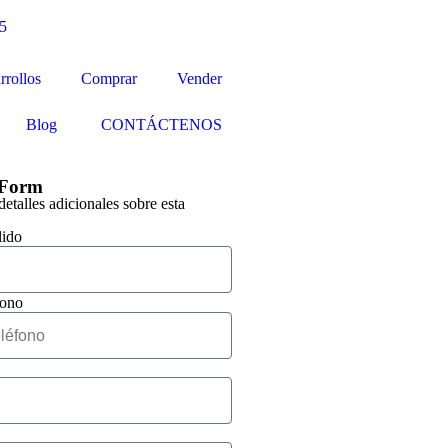
5
rrollos
Comprar
Vender
Blog
CONTÁCTENOS
 Form
detalles adicionales sobre esta
lido
fono