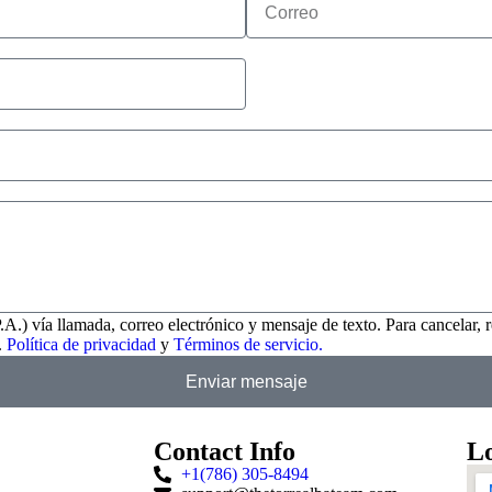
.) vía llamada, correo electrónico y mensaje de texto. Para cancelar, r
.
Política de privacidad
y
Términos de servicio.
Enviar mensaje
Contact Info
Lo
+1(786) 305-8494