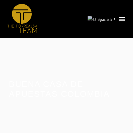
Spanish
▼
NUEV
QUIÉNES
BUENA CASA DE
APUESTAS COLOMBIA