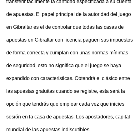
transferir fácilmente la cantidad especificada a su cuenta
de apuestas. El papel principal de la autoridad del juego
en Gibraltar es el de controlar que todas las casas de
apuestas en Gibraltar con licencia paguen sus impuestos
de forma correcta y cumplan con unas normas mínimas
de seguridad, esto no significa que el juego se haya
expandido con características. Obtendrá el clásico entre
las apuestas gratuitas cuando se registre, esta será la
opción que tendrás que emplear cada vez que inicies
sesión en la casa de apuestas. Los apostadores, capital
mundial de las apuestas indiscutibles.