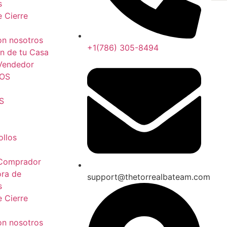
s
 Cierre
on nosotros
+1(786) 305-8494
n de tu Casa
 Vendedor
OS
S
ollos
 Comprador
ora de
support@thetorrealbateam.com
s
 Cierre
on nosotros