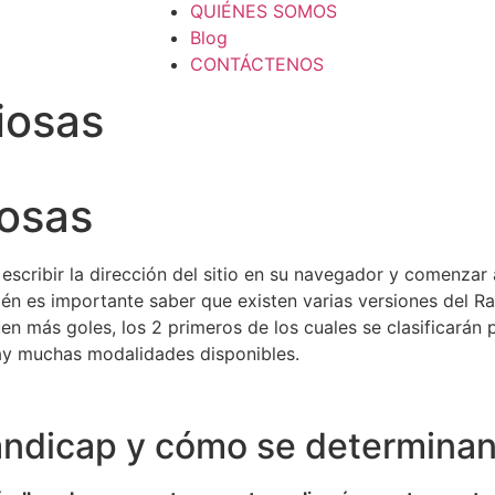
QUIÉNES SOMOS
Blog
CONTÁCTENOS
iosas
iosas
 escribir la dirección del sitio en su navegador y comenzar a
bién es importante saber que existen varias versiones del
n más goles, los 2 primeros de los cuales se clasificarán p
 hay muchas modalidades disponibles.
ándicap y cómo se determina