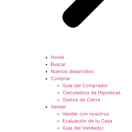
Home
Buscar
Nuevos desarrollos
Comprar
Guía del Comprador
Calculadora de Hipotecas
Gastos de Cierre
Vender
Vender con nosotros
Evaluación de tu Casa
Guía del Vendedor