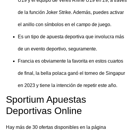
U19 y el equipo de Veres Rivne U19 en 29, a través
de la función Joker Strike. Además, puedes activar
el anillo con símbolos en el campo de juego.
Es un tipo de apuesta deportiva que involucra más
de un evento deportivo, seguramente.
Francia es obviamente la favorita en estos cuartos
de final, la bella polaca ganó el torneo de Singapur
en 2023 y tiene la intención de repetir este año.
Sportium Apuestas
Deportivas Online
Hay más de 30 ofertas disponibles en la página