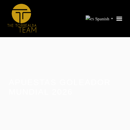
Spanish
▼
NUEV
QUIÉNES
APUESTAS GOLEADOR
MUNDIAL 2026