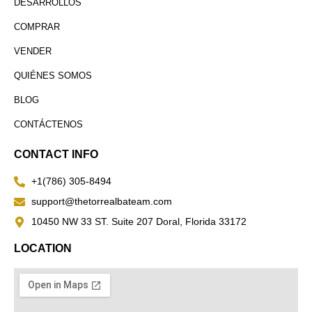
DESARROLLOS
COMPRAR
VENDER
QUIÉNES SOMOS
BLOG
CONTÁCTENOS
CONTACT INFO
+1(786) 305-8494
support@thetorrealbateam.com
10450 NW 33 ST. Suite 207 Doral, Florida 33172
LOCATION