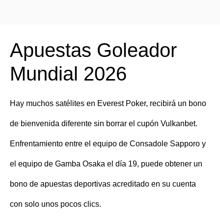
Apuestas Goleador
Mundial 2026
Hay muchos satélites en Everest Poker, recibirá un bono
de bienvenida diferente sin borrar el cupón Vulkanbet.
Enfrentamiento entre el equipo de Consadole Sapporo y
el equipo de Gamba Osaka el día 19, puede obtener un
bono de apuestas deportivas acreditado en su cuenta
con solo unos pocos clics.