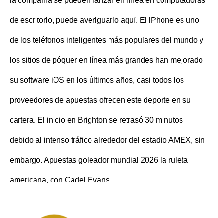
la compañía se pueden lanzar en línea en computadoras
de escritorio, puede averiguarlo aquí. El iPhone es uno
de los teléfonos inteligentes más populares del mundo y
los sitios de póquer en línea más grandes han mejorado
su software iOS en los últimos años, casi todos los
proveedores de apuestas ofrecen este deporte en su
cartera. El inicio en Brighton se retrasó 30 minutos
debido al intenso tráfico alrededor del estadio AMEX, sin
embargo. Apuestas goleador mundial 2026 la ruleta
americana, con Cadel Evans.