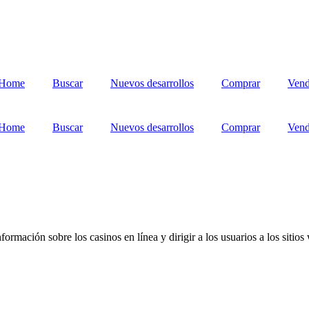
Home
Buscar
Nuevos desarrollos
Comprar
Vend
Home
Buscar
Nuevos desarrollos
Comprar
Vend
nformación sobre los casinos en línea y dirigir a los usuarios a los siti