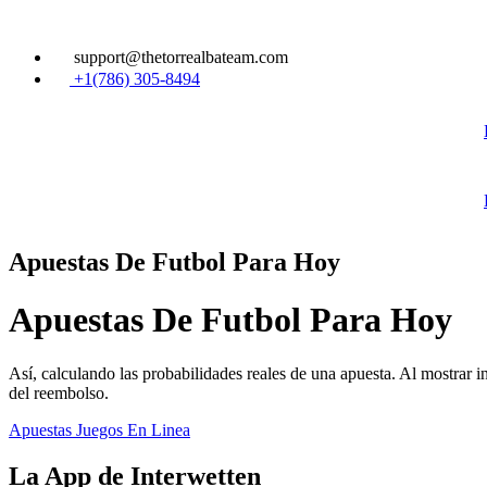
Skip
to
content
support@thetorrealbateam.com
+1(786) 305-8494
Apuestas De Futbol Para Hoy
Apuestas De Futbol Para Hoy
Así, calculando las probabilidades reales de una apuesta. Al mostrar i
del reembolso.
Apuestas Juegos En Linea
La App de Interwetten