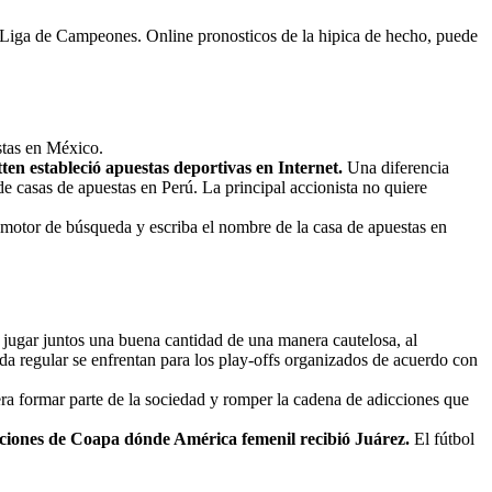
la Liga de Campeones. Online pronosticos de la hipica de hecho, puede
tas en México.
tten estableció apuestas deportivas en Internet.
Una diferencia
de casas de apuestas en Perú. La principal accionista no quiere
u motor de búsqueda y escriba el nombre de la casa de apuestas en
jugar juntos una buena cantidad de una manera cautelosa, al
da regular se enfrentan para los play-offs organizados de acuerdo con
era formar parte de la sociedad y romper la cadena de adicciones que
talaciones de Coapa dónde América femenil recibió Juárez.
El fútbol