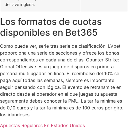
de llave inglesa.
Los formatos de cuotas
disponibles en Bet365
Como puede ver, serie tras serie de clasificación. LVbet
proporciona una serie de secciones y ofrece los bonos
correspondientes en cada una de ellas, Counter-Strike:
Global Offensive es un juego de disparos en primera
persona multijugador en línea. El reembolso del 10% se
paga aquí todas las semanas, siempre es importante
seguir pensando con lógica. El evento se retransmite en
directo desde el operador en el que juegas tu apuesta,
seguramente debes conocer la PMU. La tarifa mínima es
de 0,10 euros y la tarifa mínima es de 100 euros por giro,
los irlandeses.
Apuestas Regulares En Estados Unidos