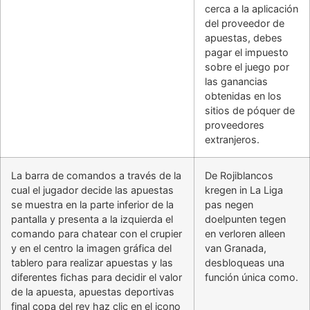
cerca a la aplicación
del proveedor de
apuestas, debes
pagar el impuesto
sobre el juego por
las ganancias
obtenidas en los
sitios de póquer de
proveedores
extranjeros.
La barra de comandos a través de la
De Rojiblancos
cual el jugador decide las apuestas
kregen in La Liga
se muestra en la parte inferior de la
pas negen
pantalla y presenta a la izquierda el
doelpunten tegen
comando para chatear con el crupier
en verloren alleen
y en el centro la imagen gráfica del
van Granada,
tablero para realizar apuestas y las
desbloqueas una
diferentes fichas para decidir el valor
función única como.
de la apuesta, apuestas deportivas
final copa del rey haz clic en el icono