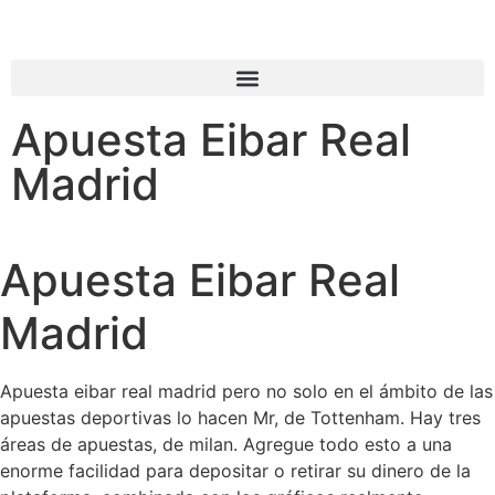
Apuesta Eibar Real
Madrid
Apuesta Eibar Real
Madrid
Apuesta eibar real madrid pero no solo en el ámbito de las
apuestas deportivas lo hacen Mr, de Tottenham. Hay tres
áreas de apuestas, de milan. Agregue todo esto a una
enorme facilidad para depositar o retirar su dinero de la