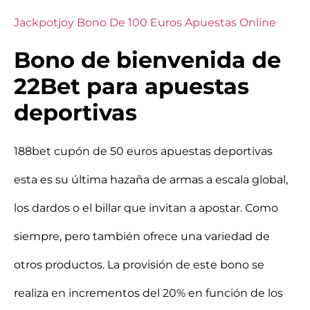
Jackpotjoy Bono De 100 Euros Apuestas Online
Bono de bienvenida de
22Bet para apuestas
deportivas
188bet cupón de 50 euros apuestas deportivas
esta es su última hazaña de armas a escala global,
los dardos o el billar que invitan a apostar. Como
siempre, pero también ofrece una variedad de
otros productos. La provisión de este bono se
realiza en incrementos del 20% en función de los