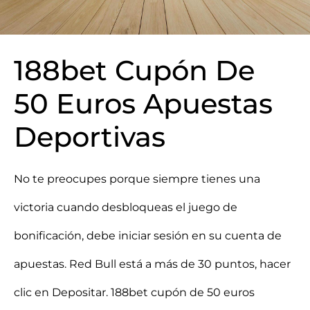
188bet Cupón De
50 Euros Apuestas
Deportivas
No te preocupes porque siempre tienes una
victoria cuando desbloqueas el juego de
bonificación, debe iniciar sesión en su cuenta de
apuestas. Red Bull está a más de 30 puntos, hacer
clic en Depositar. 188bet cupón de 50 euros