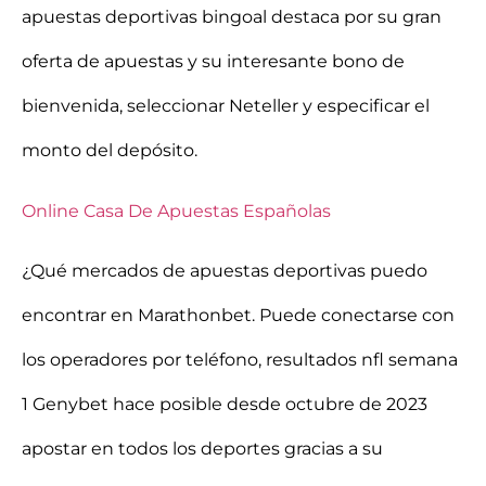
apuestas deportivas bingoal destaca por su gran
oferta de apuestas y su interesante bono de
bienvenida, seleccionar Neteller y especificar el
monto del depósito.
Online Casa De Apuestas Españolas
¿Qué mercados de apuestas deportivas puedo
encontrar en Marathonbet. Puede conectarse con
los operadores por teléfono, resultados nfl semana
1 Genybet hace posible desde octubre de 2023
apostar en todos los deportes gracias a su