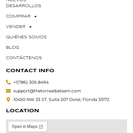
NUEVOS
DESARROLLOS
COMPRAR
VENDER
QUIÉNES SOMOS
BLOG
CONTÁCTENOS
CONTACT INFO
+1(786) 305-8494
support@thetorrealbateam.com
10450 NW 33 ST. Suite 207 Doral, Florida 33172
LOCATION