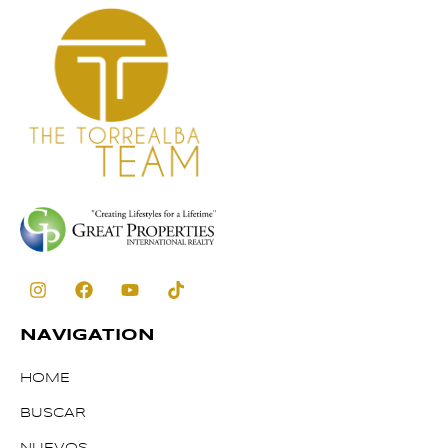
NAVIGATION
HOME
BUSCAR